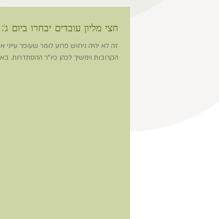
חצי מליון עובדים יבחרו ביום ג': מבט לכסף
זה לא יהיה ניחוש פרוע לומר שעופר עייני 
הקרובות וימשיך לכהן כיו"ר ההסתדרות. באו