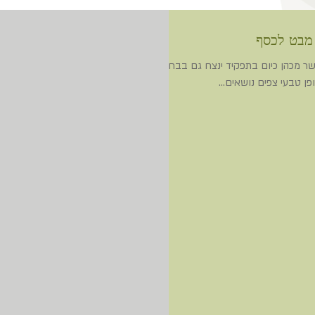
אשר מכהן כיום בתפקיד ינצח גם בבחירות
פן טבעי צפים נושאים...